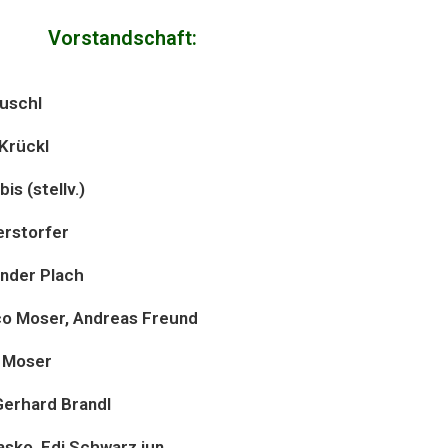
Vorstandschaft:
Duschl
 Krückl
is (stellv.)
erstorfer
nder Plach
ico Moser, Andreas Freund
o Moser
Gerhard Brandl
asko, Edi Schwarz jun.