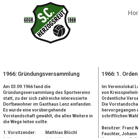
Ho
1966: Gründungsversammlung
1966: 1. Orde
Am 03.09.1966 fand die
Im Vereinslokal L
Gründungsversammlung des Sportvereins
von Kreisspiellei
statt, zu der sich zahlreiche interessierte
Ordentliche Vers
Dorfbewohner im
Gasthaus Lenz einfanden.
Die Vorstandscha
Es wurde eine vorübergehende
hervorgegangen w
Vorstandschaft gewählt, die alles Weitere in
schriftlichen Wah
die Wege leiten sollte.
Beisitzer: Franz W
1. Vorsitzender: Matthias Blöchl
Feuchter, Johann