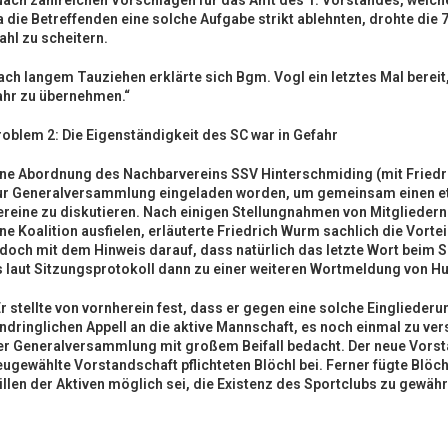
Nach zahlreichen Vorschlägen für das Amt des 1. Vorstandes, welche
a die Betreffenden eine solche Aufgabe strikt ablehnten, drohte di
ahl zu scheitern.
ach langem Tauziehen erklärte sich Bgm. Vogl ein letztes Mal bereit
ahr zu übernehmen.“
roblem 2: Die Eigenständigkeit des SC war in Gefahr
ine Abordnung des Nachbarvereins SSV Hinterschmiding (mit Friedri
ur Generalversammlung eingeladen worden, um gemeinsam einen 
ereine zu diskutieren. Nach einigen Stellungnahmen von Mitgliedern
ine Koalition ausfielen, erläuterte Friedrich Wurm sachlich die Vorte
edoch mit dem Hinweis darauf, dass natürlich das letzte Wort beim 
s laut Sitzungsprotokoll dann zu einer weiteren Wortmeldung von Hu
r stellte von vornherein fest, dass er gegen eine solche Eingliederu
indringlichen Appell an die aktive Mannschaft, es noch einmal zu ve
er Generalversammlung mit großem Beifall bedacht. Der neue Vorst
eugewählte Vorstandschaft pflichteten Blöchl bei. Ferner fügte Blöch
illen der Aktiven möglich sei, die Existenz des Sportclubs zu gewähr