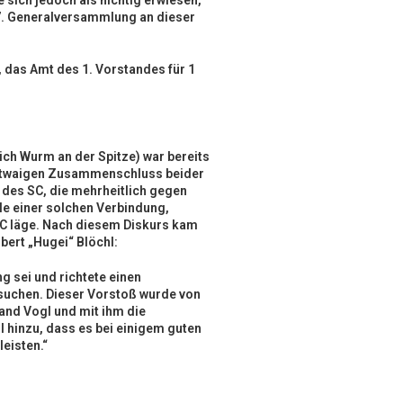
 sich jedoch als nichtig erwiesen,
e 7. Generalversammlung an dieser
, das Amt des 1. Vorstandes für 1
ch Wurm an der Spitze) war bereits
etwaigen Zusammenschluss beider
 des SC, die mehrheitlich gegen
ile einer solchen Verbindung,
SC läge. Nach diesem Diskurs kam
bert „Hugei“ Blöchl:
ng sei und richtete einen
rsuchen. Dieser Vorstoß wurde von
and Vogl und mit ihm die
l hinzu, dass es bei einigem guten
leisten.“