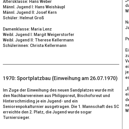
„
Altersklasse: Hans Weber
d
Männl. Jugend I: Hans Weishäupl
W
Männl. Jugend II: Josef Kern
Schüler: Helmut Groß
N
J
Damenklasse: Maria Lenz
Weibl. Jugend I: Margit Weigerstorfer
P
Weibl. Jugend II: Therese Kellermann
Schülerinnen: Christa Kellermann
E
z
V
e
j
1970: Sportplatzbau (Einweihung am 26.07.1970)
e
„E
Im Zuge der Einweihung des neuen Sandplatzes wurde mit
e
den Nachbarvereinen aus Philippsreut, Bischofsreut und
d
Hinterschmiding je ein Jugend- und ein
n
Seniorenpokalturnier ausgetragen. Die 1. Mannschaft des SC
W
erreichte den 2. Platz, die Jugend wurde sogar
Turniersieger.