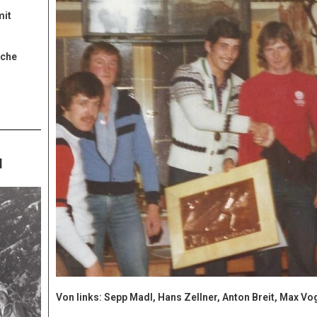
mit
iche
l
Von links:
Sepp Madl, Hans Zellner, Anton Breit,
Max Vog