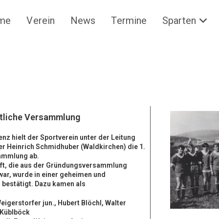
me
Verein
News
Termine
Sparten
ntliche Versammlung
enz hielt der Sportverein unter der Leitung
ter Heinrich Schmidhuber (Waldkirchen) die 1.
ammlung ab.
ft, die aus der Gründungsversammlung
ar, wurde in einer geheimen und
l bestätigt. Dazu kamen als
eigerstorfer jun., Hubert Blöchl, Walter
 Küblböck